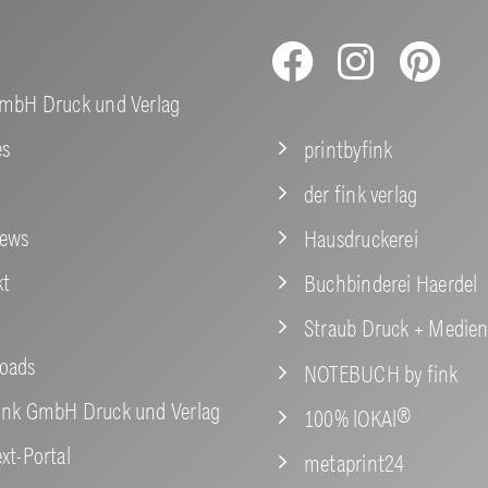
GmbH Druck und Verlag
es
printbyfink
der fink verlag
News
Hausdruckerei
kt
Buchbinderei Haerdel
Straub Druck + Medie
oads
NOTEBUCH by fink
ink GmbH Druck und Verlag
100% lOKAl®
xt-Portal
metaprint24